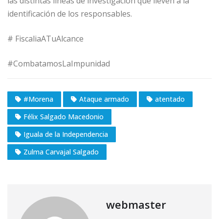
las distintas líneas de investigación que lleven a la
identificación de los responsables.
# FiscaliaATuAlcance
#CombatamosLaImpunidad
#Morena
Ataque armado
atentado
Félix Salgado Macedonio
Iguala de la Independencia
Zulma Carvajal Salgado
webmaster