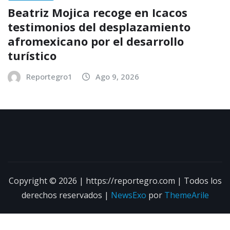
Beatriz Mojica recoge en Icacos
testimonios del desplazamiento
afromexicano por el desarrollo
turístico
Reportegro1
Ago 9, 2026
Copyright © 2026 | https://reportegro.com | Todos los
derechos reservados
|
NewsExo
por
ThemeArile