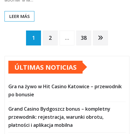
LEER MÁS
Paginación
1
2
…
38
de
ÚLTIMAS NOTICIAS
entradas
Gra na żywo w Hit Casino Katowice – przewodnik
po bonusie
Grand Casino Bydgoszcz bonus – kompletny
przewodnik: rejestracja, warunki obrotu,
płatności i aplikacja mobilna