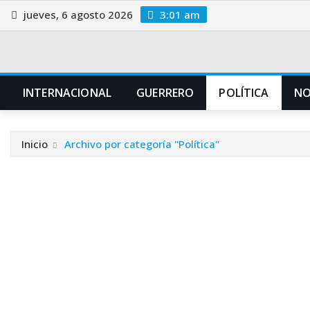
Saltar
jueves, 6 agosto 2026
3:01 am
al
contenido
INTERNACIONAL
GUERRERO
POLÍTICA
NO
Inicio
Archivo por categoría "Política"