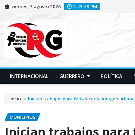
Saltar
viernes, 7 agosto 2026
5:45:50 PM
al
contenido
INTERNACIONAL
GUERRERO
POLÍTICA
Inicio
Inician trabajos para fortalecer la imagen urba
MUNICIPIOS
Inician trabajos para