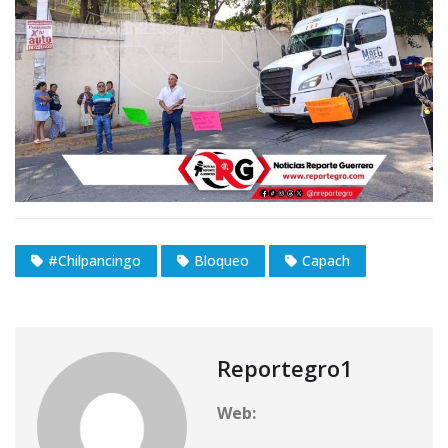
#Chilpancingo
Bloqueo
Capach
Reportegro1
Web: