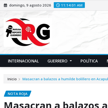
Saltar
domingo, 9 agosto 2026
11:14:02 AM
al
contenido
INTERNACIONAL
GUERRERO
POLÍTICA
Inicio
Masacran a balazos a humilde bolillero en Acapu
NOTA ROJA
Masacran a balazos a 