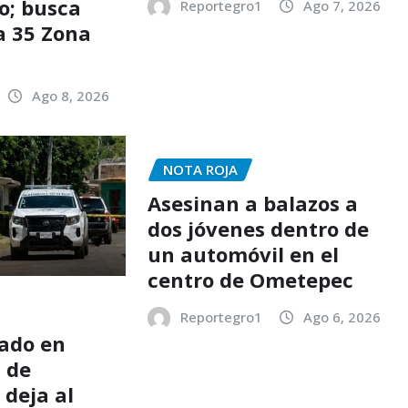
o; busca
Reportegro1
Ago 7, 2026
a 35 Zona
Ago 8, 2026
NOTA ROJA
Asesinan a balazos a
dos jóvenes dentro de
un automóvil en el
centro de Ometepec
Reportegro1
Ago 6, 2026
ado en
 de
 deja al