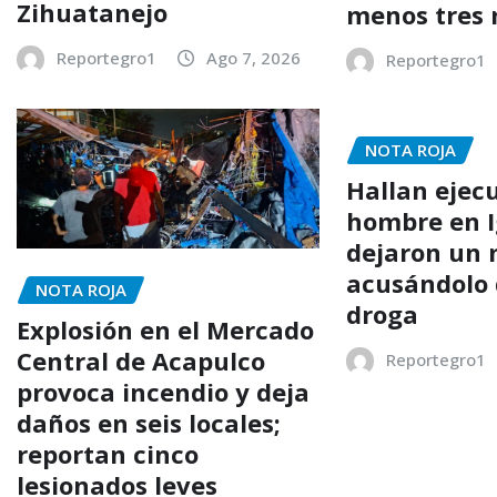
Zihuatanejo
menos tres
Reportegro1
Ago 7, 2026
Reportegro1
NOTA ROJA
Hallan ejec
hombre en I
dejaron un
acusándolo 
NOTA ROJA
droga
Explosión en el Mercado
Central de Acapulco
Reportegro1
provoca incendio y deja
daños en seis locales;
reportan cinco
lesionados leves