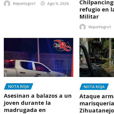
Chilpancing
Reportegro1
Ago 9, 2026
refugio en l
Militar
Reportegro1
NOTA ROJA
NOTA ROJA
Asesinan a balazos a un
Ataque arm
joven durante la
marisquería
madrugada en
Zihuatanejo