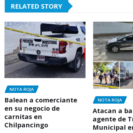
RELATED STORY
NOTA ROJA
Balean a comerciante
NOTA ROJA
en su negocio de
Atacan a ba
carnitas en
agente de T
Chilpancingo
Municipal e