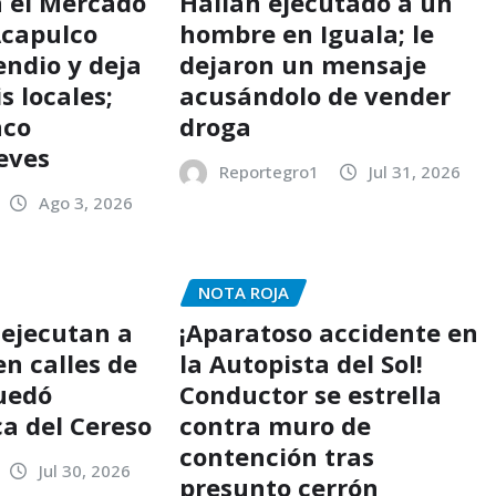
n el Mercado
Hallan ejecutado a un
Acapulco
hombre en Iguala; le
endio y deja
dejaron un mensaje
s locales;
acusándolo de vender
nco
droga
leves
Reportegro1
Jul 31, 2026
Ago 3, 2026
NOTA ROJA
 ejecutan a
¡Aparatoso accidente en
n calles de
la Autopista del Sol!
uedó
Conductor se estrella
ca del Cereso
contra muro de
contención tras
Jul 30, 2026
presunto cerrón