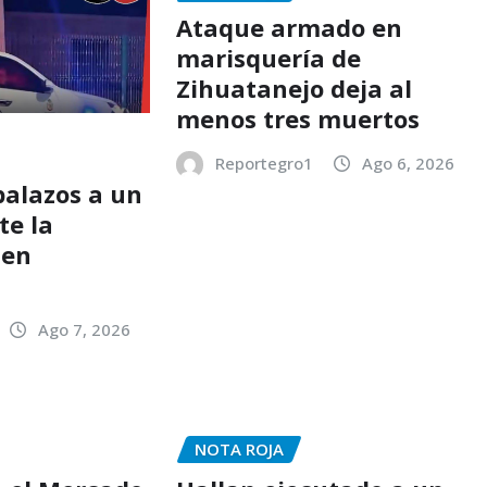
Ataque armado en
marisquería de
Zihuatanejo deja al
menos tres muertos
Reportegro1
Ago 6, 2026
balazos a un
te la
 en
o
Ago 7, 2026
NOTA ROJA