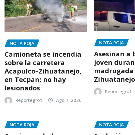
NOTA ROJA
NOTA ROJA
Asesinan a 
Camioneta se incendia
joven duran
sobre la carretera
madrugada
Acapulco–Zihuatanejo,
Zihuatanej
en Tecpan; no hay
lesionados
Reportegro1
Reportegro1
Ago 7, 2026
NOTA ROJA
NOTA ROJA