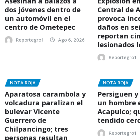
Asesinan a balazos a
Explosión e
dos jóvenes dentro de
Central de 
un automóvil en el
provoca inc
centro de Ometepec
daños en sei
reportan ci
Reportegro1
Ago 6, 2026
lesionados 
Reportegro1
NOTA ROJA
NOTA ROJA
Aparatosa carambola y
Persiguen y
volcadura paralizan el
un hombre e
bulevar Vicente
Acapulco; q
Guerrero de
tendido cer
Chilpancingo; tres
Reportegro1
personas resultan