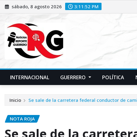
Saltar
sábado, 8 agosto 2026
3:11:53 PM
al
contenido
INTERNACIONAL
GUERRERO
POLÍTICA
Inicio
Se sale de la carretera federal conductor de cam
NOTA ROJA
Se sale de la carrete