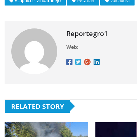
Acapulco - Zihuatanejo
Petatlán
volcadura
Reportegro1
Web:
RELATED STORY