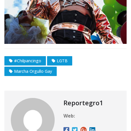
#Chilpancingo
LGTB
Marcha Orgullo Gay
Reportegro1
Web: