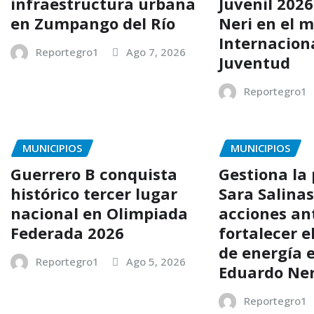
infraestructura urbana
Juvenil 202
en Zumpango del Río
Neri en el m
Internaciona
Reportegro1
Ago 7, 2026
Juventud
Reportegro1
MUNICIPIOS
MUNICIPIOS
Guerrero B conquista
Gestiona la
histórico tercer lugar
Sara Salina
nacional en Olimpiada
acciones an
Federada 2026
fortalecer e
de energía e
Reportegro1
Ago 5, 2026
Eduardo Ner
Reportegro1