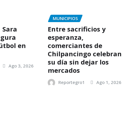
MUNICIPIOS
a Sara
Entre sacrificios y
ugura
esperanza,
útbol en
comerciantes de
c
Chilpancingo celebran
su día sin dejar los
Ago 3, 2026
mercados
Reportegro1
Ago 1, 2026