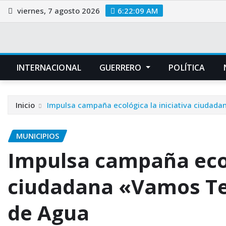
Saltar
viernes, 7 agosto 2026
6:22:09 AM
al
contenido
INTERNACIONAL
GUERRERO
POLÍTICA
Inicio
Impulsa campaña ecológica la iniciativa ciudad
MUNICIPIOS
Impulsa campaña ecoló
ciudadana «Vamos Te
de Agua