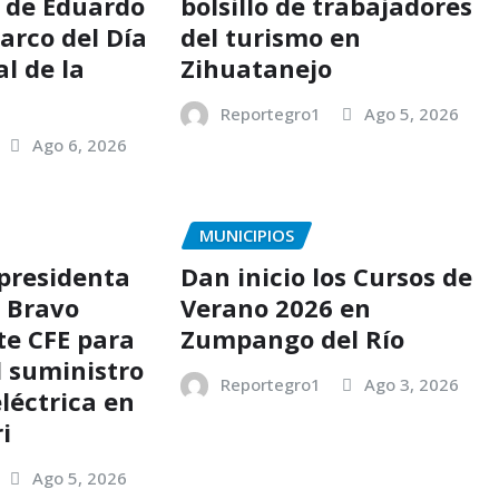
6 de Eduardo
bolsillo de trabajadores
arco del Día
del turismo en
l de la
Zihuatanejo
Reportegro1
Ago 5, 2026
Ago 6, 2026
MUNICIPIOS
 presidenta
Dan inicio los Cursos de
s Bravo
Verano 2026 en
te CFE para
Zumpango del Río
l suministro
Reportegro1
Ago 3, 2026
léctrica en
i
Ago 5, 2026