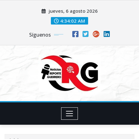
Saltar
jueves, 6 agosto 2026
al
contenido
4:34:03 AM
Síguenos