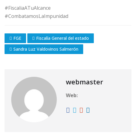
#FiscaliaATuAlcance
#CombatamosLaImpunidad
FGE
Fiscalía General del estado
Sandra Luz Valdovinos Salmerón
webmaster
Web: