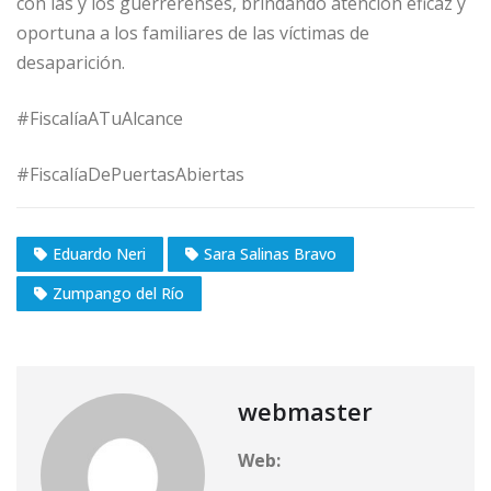
con las y los guerrerenses, brindando atención eficaz y
oportuna a los familiares de las víctimas de
desaparición.
#FiscalíaATuAlcance
#FiscalíaDePuertasAbiertas
Eduardo Neri
Sara Salinas Bravo
Zumpango del Río
webmaster
Web: