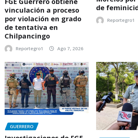
FGE Guerrero obtiene
de feminici
vinculación a proceso
por violación en grado
Reportegro1
de tentativa en
Chilpancingo
Reportegro1
Ago 7, 2026
GUERRERO
Investigaciones de FGE