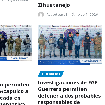
Zihuatanejo
Reportegro1
Ago 7, 2026
GUERRERO
Investigaciones de FGE
ón permiten
Guerrero permiten
 Acapulco a
detener a dos probables
scada en
responsables de
 tentativa