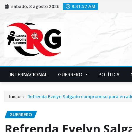
Saltar
sábado, 8 agosto 2026
9:31:58 AM
al
contenido
INTERNACIONAL
GUERRERO
POLÍTICA
Inicio
Refrenda Evelyn Salgado compromiso para erradic
GUERRERO
Refrenda Evelyn Sal