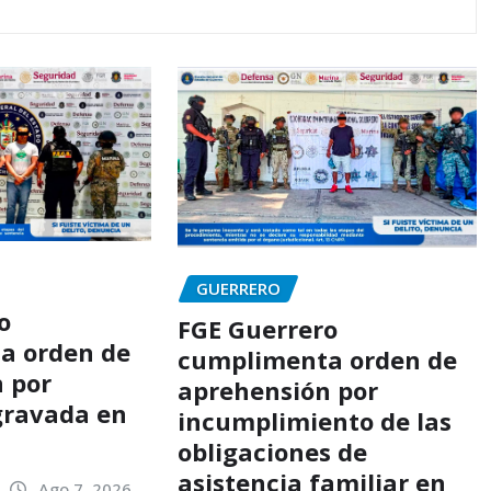
GUERRERO
o
FGE Guerrero
a orden de
cumplimenta orden de
 por
aprehensión por
gravada en
incumplimiento de las
o
obligaciones de
asistencia familiar en
Ago 7, 2026