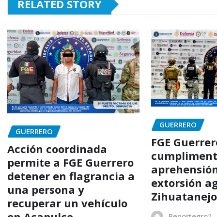
RELATED STORY
GUERRERO
GUERRERO
FGE Guerrer
Acción coordinada
cumpliment
permite a FGE Guerrero
aprehensión
detener en flagrancia a
extorsión a
una persona y
Zihuatanej
recuperar un vehículo
en Acapulco
Reportegro1