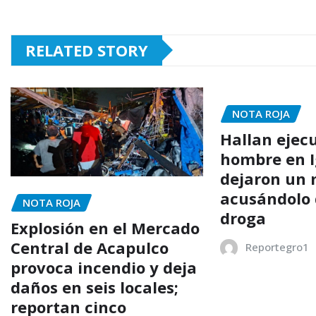
RELATED STORY
NOTA ROJA
Hallan ejec
hombre en I
dejaron un
acusándolo 
NOTA ROJA
droga
Explosión en el Mercado
Central de Acapulco
Reportegro1
provoca incendio y deja
daños en seis locales;
reportan cinco