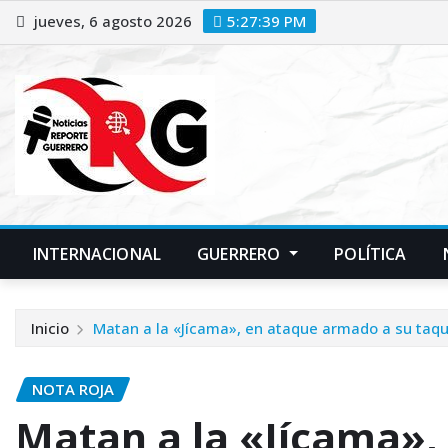
Saltar
jueves, 6 agosto 2026
5:27:40 PM
al
contenido
INTERNACIONAL
GUERRERO
POLÍTICA
Inicio
Matan a la «Jícama», en ataque armado a su taqu
NOTA ROJA
Matan a la «Jícama»,