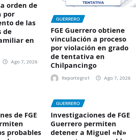
a orden de
 por
GUERRERO
nto de las
FGE Guerrero obtiene
s de
vinculación a proceso
amiliar en
por violación en grado
o
de tentativa en
Ago 7, 2026
Chilpancingo
Reportegro1
Ago 7, 2026
GUERRERO
ones de FGE
Investigaciones de FGE
ermiten
Guerrero permiten
os probables
detener a Miguel «N»