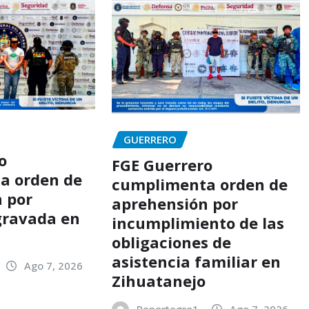
GUERRERO
o
FGE Guerrero
a orden de
cumplimenta orden de
 por
aprehensión por
gravada en
incumplimiento de las
o
obligaciones de
asistencia familiar en
Ago 7, 2026
Zihuatanejo
Reportegro1
Ago 7, 2026