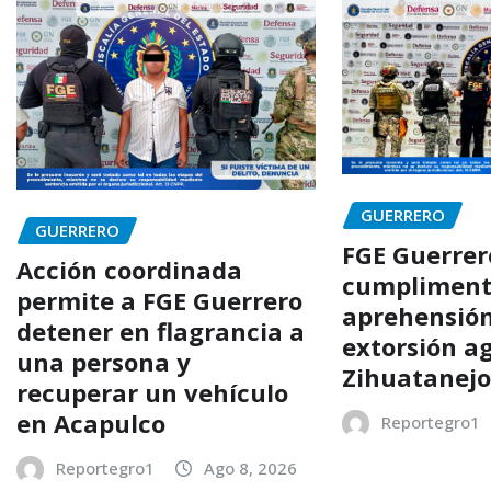
GUERRERO
GUERRERO
FGE Guerrer
Acción coordinada
cumpliment
permite a FGE Guerrero
aprehensión
detener en flagrancia a
extorsión a
una persona y
Zihuatanej
recuperar un vehículo
en Acapulco
Reportegro1
Reportegro1
Ago 8, 2026