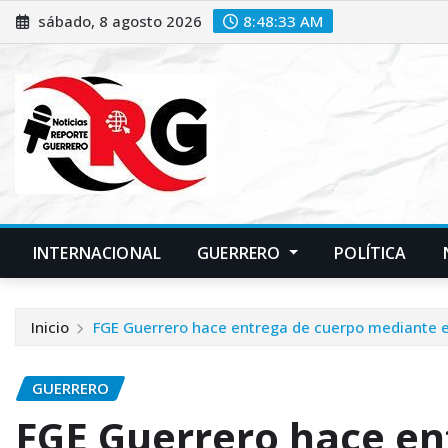
Saltar
sábado, 8 agosto 2026
8:48:34 AM
al
contenido
INTERNACIONAL
GUERRERO
POLÍTICA
Inicio
FGE Guerrero hace entrega de cuerpo mediante 
GUERRERO
FGE Guerrero hace en