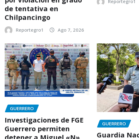
Reportegro1
de tentativa en
Chilpancingo
Reportegro1
Ago 7, 2026
GUERRERO
Investigaciones de FGE
GUERRERO
Guerrero permiten
Guardia Nac
detener a Miguel «N»