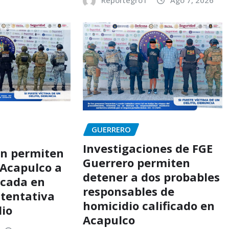
GUERRERO
Investigaciones de FGE
ón permiten
Guerrero permiten
 Acapulco a
detener a dos probables
scada en
responsables de
 tentativa
homicidio calificado en
dio
Acapulco