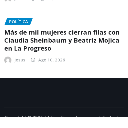
POLÍTICA
Más de mil mujeres cierran filas con
Claudia Sheinbaum y Beatriz Mojica
en La Progreso
Jesus
Ago 10, 2026
Copyright © 2026 | https://reportegro.com | Todos los
derechos reservados
|
NewsExo
por
ThemeArile