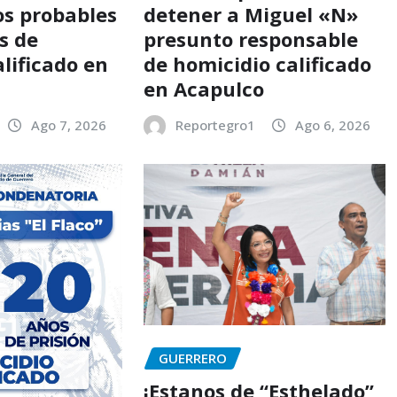
os probables
detener a Miguel «N»
s de
presunto responsable
lificado en
de homicidio calificado
en Acapulco
Ago 7, 2026
Reportegro1
Ago 6, 2026
GUERRERO
¡Estanos de “Esthelado”