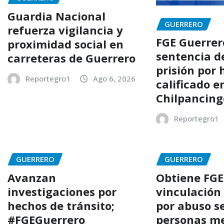
Guardia Nacional
GUERRERO
refuerza vigilancia y
FGE Guerrer
proximidad social en
sentencia d
carreteras de Guerrero
prisión por 
Reportegro1
Ago 6, 2026
calificado e
Chilpancing
Reportegro1
GUERRERO
GUERRERO
Avanzan
Obtiene FGE
investigaciones por
vinculación
hechos de tránsito;
por abuso s
#FGEGuerrero
personas m