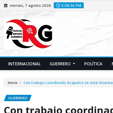
Saltar
viernes, 7 agosto 2026
5:08:38 PM
al
contenido
INTERNACIONAL
GUERRERO
POLÍTICA
Inicio
Con trabajo coordinado Acapulco se está levant
GUERRERO
Con trabajo coordina