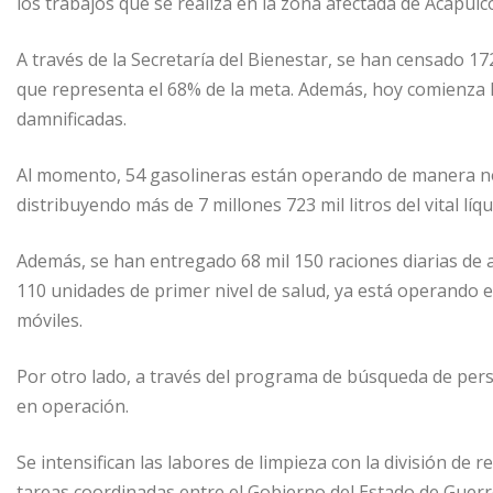
los trabajos que se realiza en la zona afectada de Acapulc
A través de la Secretaría del Bienestar, se han censado 17
que representa el 68% de la meta. Además, hoy comienza la
damnificadas.
Al momento, 54 gasolineras están operando de manera nor
distribuyendo más de 7 millones 723 mil litros del vital líqu
Además, se han entregado 68 mil 150 raciones diarias de 
110 unidades de primer nivel de salud, ya está operando e
móviles.
Por otro lado, a través del programa de búsqueda de pers
en operación.
Se intensifican las labores de limpieza con la división de 
tareas coordinadas entre el Gobierno del Estado de Guerr