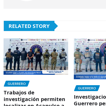
RELATED STORY
GUERRERO
GUERRERO
Trabajos de
Investigaci
investigación permiten
Guerrero p
localizar en Acapulco a