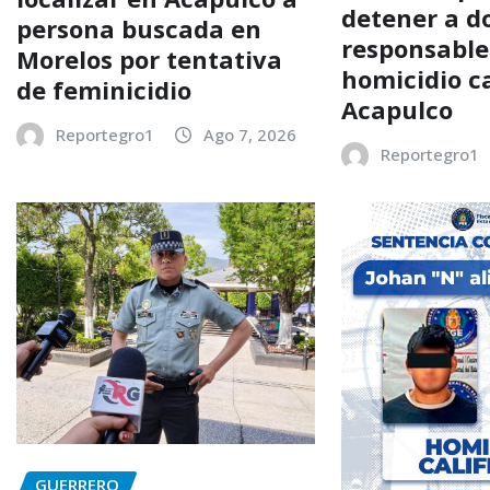
detener a d
persona buscada en
responsable
Morelos por tentativa
homicidio ca
de feminicidio
Acapulco
Reportegro1
Ago 7, 2026
Reportegro1
GUERRERO