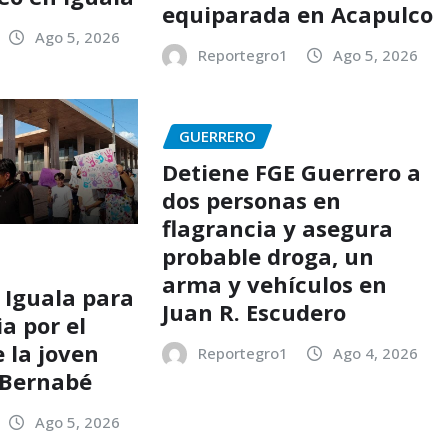
equiparada en Acapulco
Ago 5, 2026
Reportegro1
Ago 5, 2026
GUERRERO
Detiene FGE Guerrero a
dos personas en
flagrancia y asegura
probable droga, un
arma y vehículos en
Iguala para
Juan R. Escudero
ia por el
 la joven
Reportegro1
Ago 4, 2026
 Bernabé
Ago 5, 2026