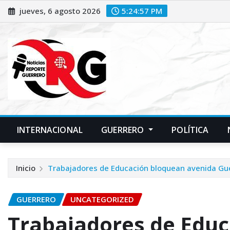
Saltar
jueves, 6 agosto 2026
5:24:58 PM
al
contenido
INTERNACIONAL
GUERRERO
POLÍTICA
Inicio
Trabajadores de Educación bloquean avenida Gue
GUERRERO
UNCATEGORIZED
Trabajadores de Edu