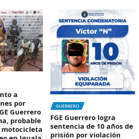
nto a
ones por
GUERRERO
FGE Guerrero
FGE Guerrero logra
a, probable
sentencia de 10 años de
 motocicleta
prisión por violación
eo en Iguala