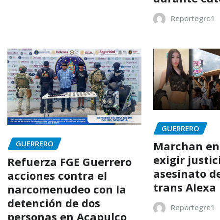
Reportegro1
GUERRERO
GUERRERO
Marchan en 
exigir justic
Refuerza FGE Guerrero
asesinato de
acciones contra el
trans Alexa
narcomenudeo con la
detención de dos
Reportegro1
personas en Acapulco