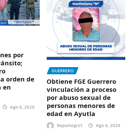
ones por
ánsito;
ro
GUERRERO
a orden de
Obtiene FGE Guerrero
n en
vinculación a proceso
por abuso sexual de
personas menores de
Ago 6, 2026
edad en Ayutla
Reportegro1
Ago 6, 2026