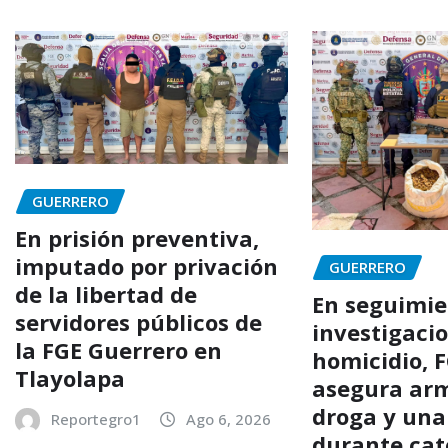
GUERRERO
En prisión preventiva,
imputado por privación
GUERRERO
de la libertad de
En seguimie
servidores públicos de
investigaci
la FGE Guerrero en
homicidio, 
Tlayolapa
asegura arm
droga y una
Reportegro1
Ago 6, 2026
durante cat