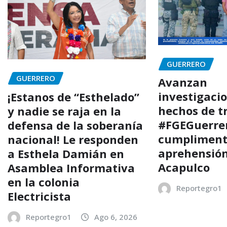
GUERRERO
GUERRERO
Avanzan
investigaci
¡Estanos de “Esthelado”
hechos de tr
y nadie se raja en la
#FGEGuerre
defensa de la soberanía
cumpliment
nacional! Le responden
aprehensió
a Esthela Damián en
Acapulco
Asamblea Informativa
en la colonia
Reportegro1
Electricista
Reportegro1
Ago 6, 2026