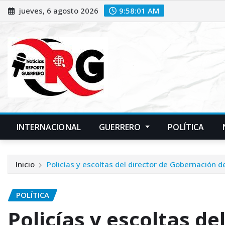
Saltar
jueves, 6 agosto 2026
9:58:02 AM
al
contenido
INTERNACIONAL
GUERRERO
POLÍTICA
Inicio
Policías y escoltas del director de Gobernación 
POLÍTICA
Policías y escoltas de