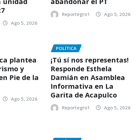
a unidad
abandonar el PT
27
Reportegro1
Ago 5, 2026
Ago 5, 2026
POLÍTICA
ica plantea
¡Tú sí nos representas!
rismo y
Responde Esthela
en Pie de la
Damián en Asamblea
Informativa en La
Garita de Acapulco
Ago 5, 2026
Reportegro1
Ago 5, 2026