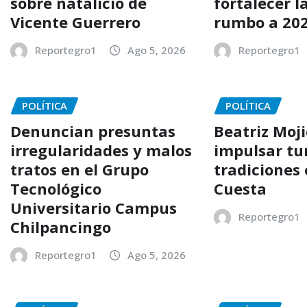
sobre natalicio de
fortalecer l
Vicente Guerrero
rumbo a 20
Reportegro1
Ago 5, 2026
Reportegro1
POLÍTICA
POLÍTICA
Denuncian presuntas
Beatriz Moj
irregularidades y malos
impulsar tu
tratos en el Grupo
tradiciones 
Tecnológico
Cuesta
Universitario Campus
Reportegro1
Chilpancingo
Reportegro1
Ago 5, 2026