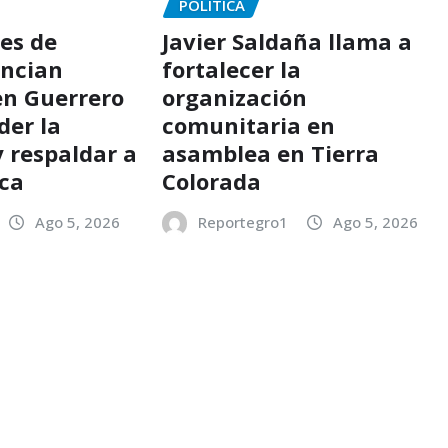
POLÍTICA
es de
Javier Saldaña llama a
ncian
fortalecer la
en Guerrero
organización
der la
comunitaria en
y respaldar a
asamblea en Tierra
ica
Colorada
Ago 5, 2026
Reportegro1
Ago 5, 2026