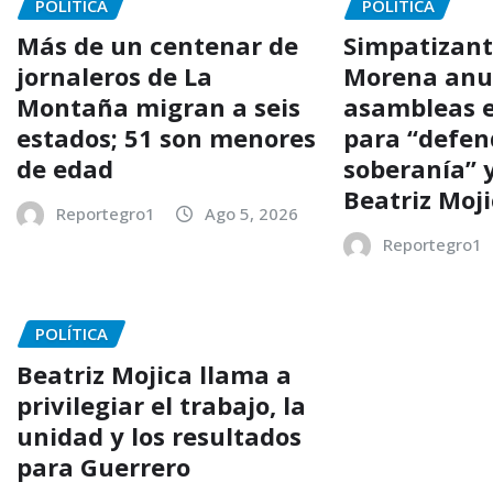
POLÍTICA
POLÍTICA
Más de un centenar de
Simpatizant
jornaleros de La
Morena anu
Montaña migran a seis
asambleas 
estados; 51 son menores
para “defen
de edad
soberanía” 
Beatriz Moj
Reportegro1
Ago 5, 2026
Reportegro1
POLÍTICA
Beatriz Mojica llama a
privilegiar el trabajo, la
unidad y los resultados
para Guerrero