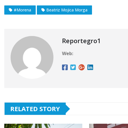
#Morena
Beatriz Mojica Morga
Reportegro1
Web:
RELATED STORY