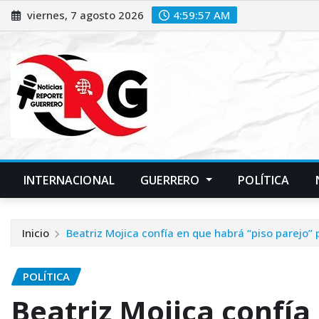
Saltar
viernes, 7 agosto 2026
4:59:58 AM
al
contenido
INTERNACIONAL
GUERRERO
POLÍTICA
Inicio
Beatriz Mojica confía en que habrá “piso parejo”
POLÍTICA
Beatriz Mojica confía