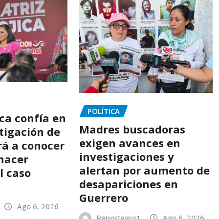
POLÍTICA
ca confía en
Madres buscadoras
tigación de
exigen avances en
rá a conocer
investigaciones y
 hacer
alertan por aumento de
el caso
desapariciones en
Guerrero
Ago 6, 2026
Reportegro1
Ago 6, 2026