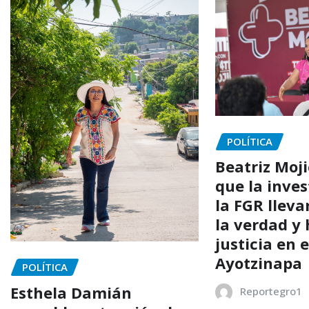
POLÍTICA
Beatriz Moji
que la inves
la FGR lleva
la verdad y
justicia en 
Ayotzinapa
POLÍTICA
Esthela Damián
Reportegro1