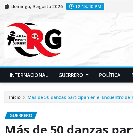
Saltar
domingo, 9 agosto 2026
12:13:42 PM
al
contenido
INTERNACIONAL
GUERRERO
POLÍTICA
Inicio
Más de 50 danzas participan en el Encuentro de 
GUERRERO
Más de 50 danzas part