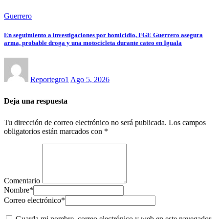
Guerrero
En seguimiento a investigaciones por homicidio, FGE Guerrero asegura
arma, probable droga y una motocicleta durante cateo en Iguala
Reportegro1
Ago 5, 2026
Deja una respuesta
Tu dirección de correo electrónico no será publicada.
Los campos
obligatorios están marcados con
*
Comentario
Nombre
*
Correo electrónico
*
Guarda mi nombre, correo electrónico y web en este navegador