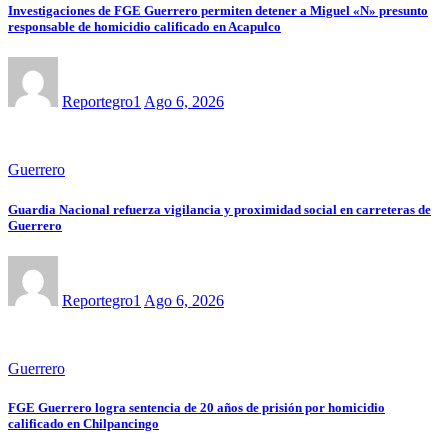
Investigaciones de FGE Guerrero permiten detener a Miguel «N» presunto
responsable de homicidio calificado en Acapulco
Reportegro1
Ago 6, 2026
Guerrero
Guardia Nacional refuerza vigilancia y proximidad social en carreteras de
Guerrero
Reportegro1
Ago 6, 2026
Guerrero
FGE Guerrero logra sentencia de 20 años de prisión por homicidio
calificado en Chilpancingo