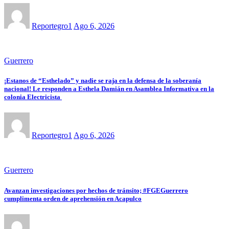
Reportegro1
Ago 6, 2026
Guerrero
¡Estanos de “Esthelado” y nadie se raja en la defensa de la soberanía
nacional! Le responden a Esthela Damián en Asamblea Informativa en la
colonia Electricista
Reportegro1
Ago 6, 2026
Guerrero
Avanzan investigaciones por hechos de tránsito; #FGEGuerrero
cumplimenta orden de aprehensión en Acapulco