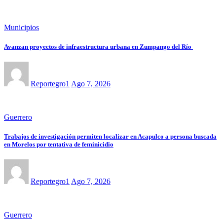
Municipios
Avanzan proyectos de infraestructura urbana en Zumpango del Río
Reportegro1
Ago 7, 2026
Guerrero
Trabajos de investigación permiten localizar en Acapulco a persona buscada
en Morelos por tentativa de feminicidio
Reportegro1
Ago 7, 2026
Guerrero