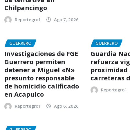
Chilpancingo
Reportegro1
Ago 7, 2026
GUERRERO
GUERRERO
Investigaciones de FGE
Guardia Nac
Guerrero permiten
refuerza vig
detener a Miguel «N»
proximidad 
presunto responsable
carreteras 
de homicidio calificado
Reportegro1
en Acapulco
Reportegro1
Ago 6, 2026
GUERRERO