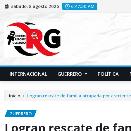
Saltar
sábado, 8 agosto 2026
6:47:51 AM
al
contenido
INTERNACIONAL
GUERRERO
POLÍTICA
Inicio
Logran rescate de familia atrapada por creciente
GUERRERO
Logran rescate de fa