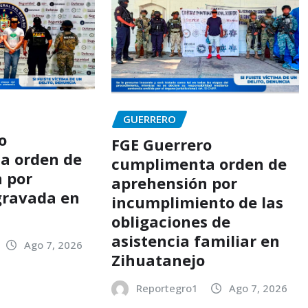
GUERRERO
o
FGE Guerrero
a orden de
cumplimenta orden de
 por
aprehensión por
gravada en
incumplimiento de las
o
obligaciones de
asistencia familiar en
Ago 7, 2026
Zihuatanejo
Reportegro1
Ago 7, 2026