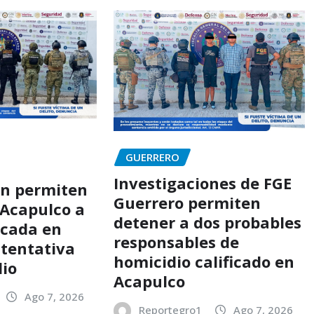
GUERRERO
Investigaciones de FGE
ón permiten
Guerrero permiten
 Acapulco a
detener a dos probables
scada en
responsables de
 tentativa
homicidio calificado en
dio
Acapulco
Ago 7, 2026
Reportegro1
Ago 7, 2026