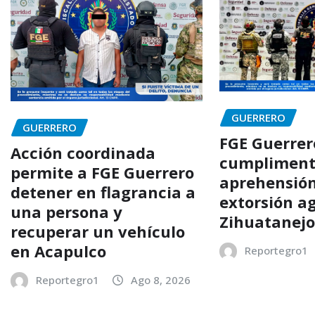
GUERRERO
GUERRERO
FGE Guerrer
Acción coordinada
cumpliment
permite a FGE Guerrero
aprehensión
detener en flagrancia a
extorsión a
una persona y
Zihuatanej
recuperar un vehículo
en Acapulco
Reportegro1
Reportegro1
Ago 8, 2026