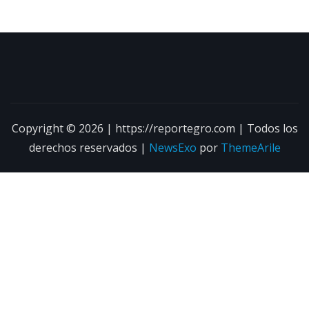
Copyright © 2026 | https://reportegro.com | Todos los
derechos reservados
|
NewsExo
por
ThemeArile