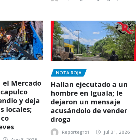
NOTA ROJA
n el Mercado
Hallan ejecutado a un
Acapulco
hombre en Iguala; le
endio y deja
dejaron un mensaje
s locales;
acusándolo de vender
nco
droga
leves
Reportegro1
Jul 31, 2026
Ago 3, 2026