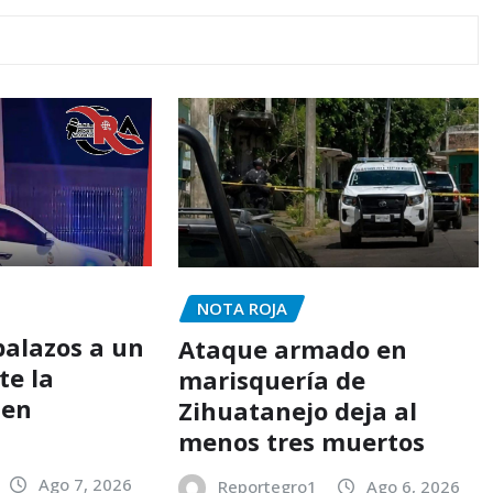
NOTA ROJA
balazos a un
Ataque armado en
te la
marisquería de
 en
Zihuatanejo deja al
o
menos tres muertos
Ago 7, 2026
Reportegro1
Ago 6, 2026