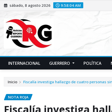
Saltar
sábado, 8 agosto 2026
9:58:05 AM
al
contenido
INTERNACIONAL
GUERRERO
POLÍTICA
Inicio
Fiscalía investiga hallazgo de cuatro personas si
NOTA ROJA
Fiscalía investiga hal