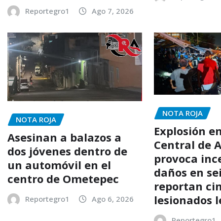
Reportegro1
Ago 7, 2026
NOTA ROJA
NOTA ROJA
Explosión e
Asesinan a balazos a
Central de 
dos jóvenes dentro de
provoca inc
un automóvil en el
daños en sei
centro de Ometepec
reportan ci
lesionados 
Reportegro1
Ago 6, 2026
Reportegro1