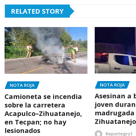
RELATED STORY
NOTA ROJA
NOTA ROJA
Asesinan a 
Camioneta se incendia
joven duran
sobre la carretera
madrugada
Acapulco–Zihuatanejo,
Zihuatanej
en Tecpan; no hay
lesionados
Reportegro1