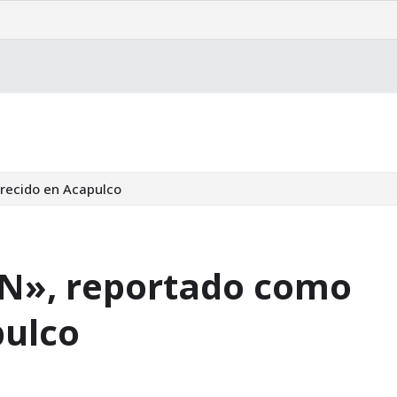
latura
arecido en Acapulco
 «N», reportado como
pulco