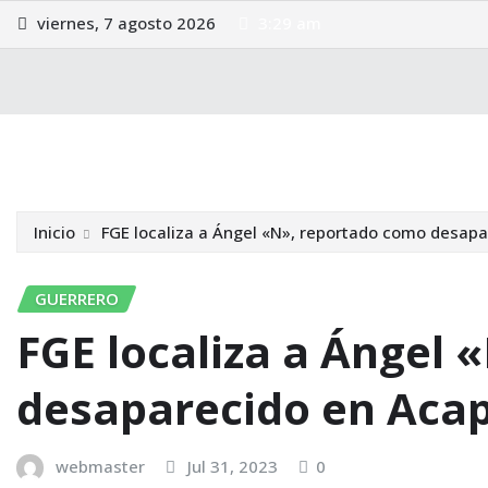
Saltar
viernes, 7 agosto 2026
3:29 am
al
contenido
Internacional
Guerrero
Política
Nota Roja
Legis
Inicio
FGE localiza a Ángel «N», reportado como desap
GUERRERO
FGE localiza a Ángel
desaparecido en Aca
webmaster
Jul 31, 2023
0