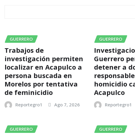
RELATED STORY
GUERRERO
GUERRERO
Trabajos de
Investigaci
investigación permiten
Guerrero p
localizar en Acapulco a
detener a d
persona buscada en
responsable
Morelos por tentativa
homicidio ca
de feminicidio
Acapulco
Reportegro1
Ago 7, 2026
Reportegro1
GUERRERO
GUERRERO