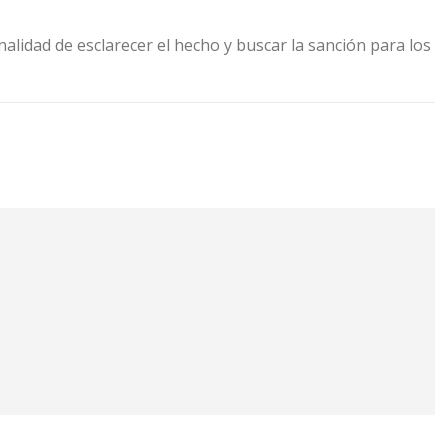
nalidad de esclarecer el hecho y buscar la sanción para los
do
Sandra Luz Valdovinos Salmerón