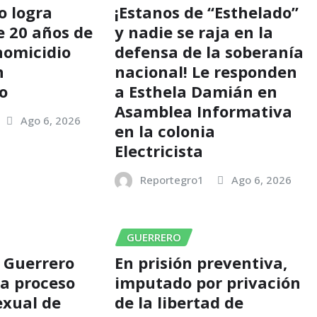
o logra
¡Estanos de “Esthelado”
e 20 años de
y nadie se raja en la
homicidio
defensa de la soberanía
n
nacional! Le responden
o
a Esthela Damián en
Asamblea Informativa
Ago 6, 2026
en la colonia
Electricista
Reportegro1
Ago 6, 2026
GUERRERO
 Guerrero
En prisión preventiva,
 a proceso
imputado por privación
exual de
de la libertad de