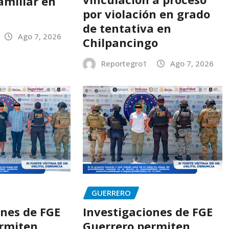
amiliar en
por violación en grado
o
de tentativa en
Ago 7, 2026
Chilpancingo
Reportegro1
Ago 7, 2026
GUERRERO
ones de FGE
Investigaciones de FGE
ermiten
Guerrero permiten