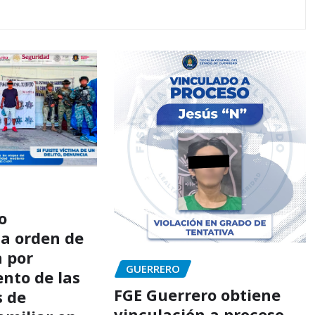
o
a orden de
 por
GUERRERO
nto de las
FGE Guerrero obtiene
s de
vinculación a proceso