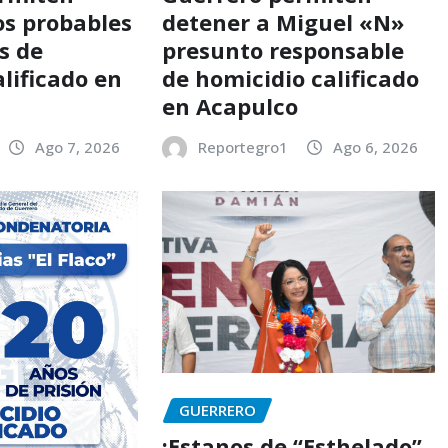
os probables
detener a Miguel «N»
s de
presunto responsable
lificado en
de homicidio calificado
en Acapulco
Ago 7, 2026
Reportegro1
Ago 6, 2026
GUERRERO
¡Estanos de “Esthelado”