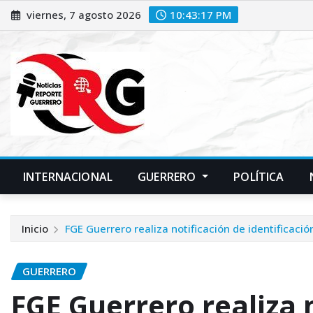
Saltar
viernes, 7 agosto 2026
10:43:18 PM
al
contenido
INTERNACIONAL
GUERRERO
POLÍTICA
Inicio
FGE Guerrero realiza notificación de identificaci
GUERRERO
FGE Guerrero realiza 