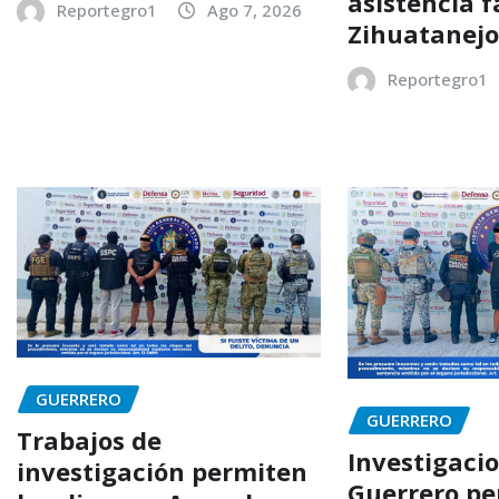
asistencia f
Reportegro1
Ago 7, 2026
Zihuatanej
Reportegro1
GUERRERO
GUERRERO
Trabajos de
Investigaci
investigación permiten
Guerrero p