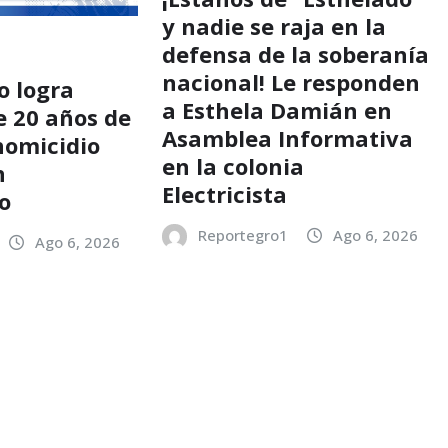
y nadie se raja en la
defensa de la soberanía
nacional! Le responden
o logra
a Esthela Damián en
e 20 años de
Asamblea Informativa
homicidio
en la colonia
n
Electricista
o
Reportegro1
Ago 6, 2026
Ago 6, 2026