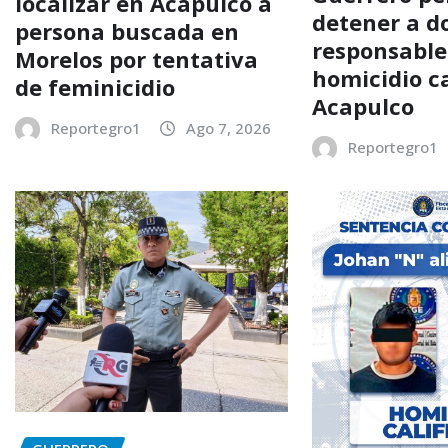
localizar en Acapulco a
detener a d
persona buscada en
responsable
Morelos por tentativa
homicidio ca
de feminicidio
Acapulco
Reportegro1
Ago 7, 2026
Reportegro1