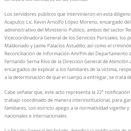
Los servidores públicos que intervinieron en esta diligenci
Acapulco; Lic. Kevin Arnolfo López Moreno, encargado del Mi
administrativo del Ministerio Publico, ambos del sector R
Vicecoordinadora General de los Servicios Periciales; los 
Maldonado y Jaime Palacios Astudillo; así como el criminól
Reconciliación de Información Am/Pm del Departamento de 
Fernando Serna Ríos de la Dirección General de Atención a
encargados de explicar a los familiares de la víctima, resp
a la determinación de que el cuerpo a entregar, se trata d
Cabe señalar que, este acto representa la 22ª notificación 
trabajo coordinado de manera interinstitucional, para gar
familiares, con estricto apego a la normatividad vigente 
nacionales e internacionales.
La Fiscalía General del Estado, dignifica la notificación d