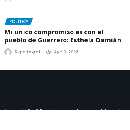
POLÍTICA
Mi único compromiso es con el
pueblo de Guerrero: Esthela Damián
Reportegro1
Ago 8, 2026
Copyright © 2026 | https://reportegro.com | Todos los
derechos reservados
|
NewsExo
por
ThemeArile