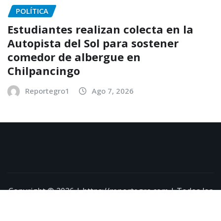
POLÍTICA
Estudiantes realizan colecta en la
Autopista del Sol para sostener
comedor de albergue en
Chilpancingo
Reportegro1
Ago 7, 2026
Copyright © 2026 | https://reportegro.com | Todos los
derechos reservados
|
NewsExo
por
ThemeArile