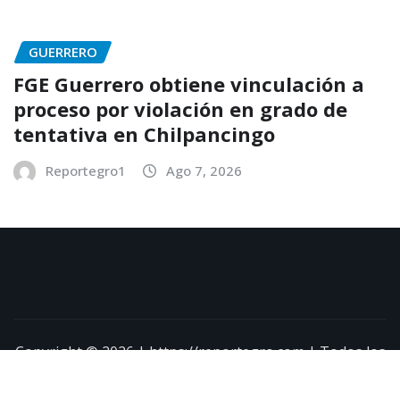
GUERRERO
FGE Guerrero obtiene vinculación a
proceso por violación en grado de
tentativa en Chilpancingo
Reportegro1
Ago 7, 2026
Copyright © 2026 | https://reportegro.com | Todos los
derechos reservados
|
NewsExo
por
ThemeArile