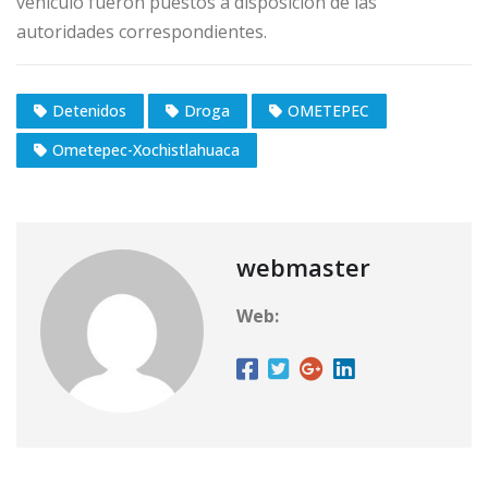
vehículo fueron puestos a disposición de las
autoridades correspondientes.
Detenidos
Droga
OMETEPEC
Ometepec-Xochistlahuaca
webmaster
Web: