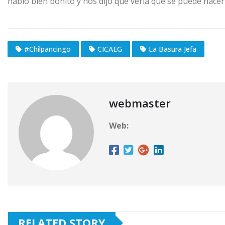
habló bien bonito y nos dijo que vería que se puede hace
#Chilpancingo
CICAEG
La Basura Jefa
webmaster
Web:
RELATED STORY