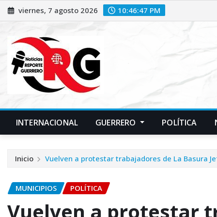
Saltar
viernes, 7 agosto 2026
10:46:48 PM
al
contenido
INTERNACIONAL
GUERRERO
POLÍTICA
Inicio
Vuelven a protestar trabajadores de La Basura Je
MUNICIPIOS
POLÍTICA
Vuelven a protestar t