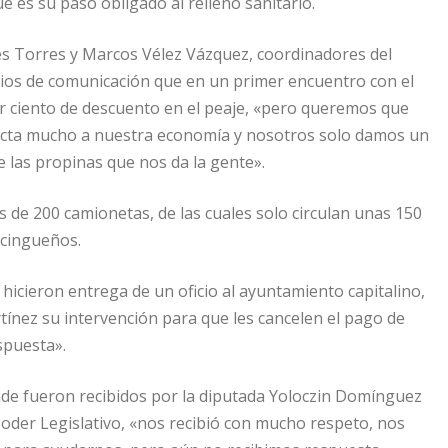
ue es su paso obligado al relleno sanitario.
es Torres y Marcos Vélez Vázquez, coordinadores del
edios de comunicación que en un primer encuentro con el
por ciento de descuento en el peaje, «pero queremos que
fecta mucho a nuestra economía y nosotros solo damos un
e las propinas que nos da la gente».
de 200 camionetas, de las cuales solo circulan unas 150
ncingueños.
icieron entrega de un oficio al ayuntamiento capitalino,
tínez su intervención para que les cancelen el pago de
spuesta».
de fueron recibidos por la diputada Yoloczin Domínguez
 Poder Legislativo, «nos recibió con mucho respeto, nos