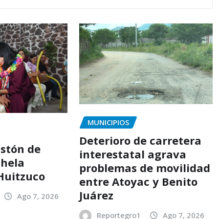
MUNICIPIOS
Deterioro de carretera
stón de
interestatal agrava
thela
problemas de movilidad
Huitzuco
entre Atoyac y Benito
Juárez
Ago 7, 2026
Reportegro1
Ago 7, 2026