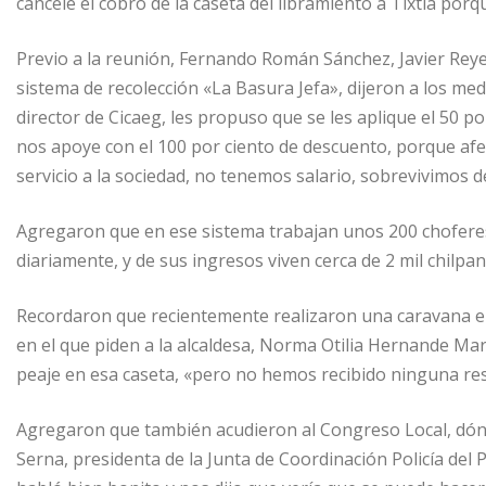
cancele el cobro de la caseta del libramiento a Tixtla porq
Previo a la reunión, Fernando Román Sánchez, Javier Rey
sistema de recolección «La Basura Jefa», dijeron a los m
director de Cicaeg, les propuso que se les aplique el 50 
nos apoye con el 100 por ciento de descuento, porque a
servicio a la sociedad, no tenemos salario, sobrevivimos d
Agregaron que en ese sistema trabajan unos 200 choferes 
diariamente, y de sus ingresos viven cerca de 2 mil chilpa
Recordaron que recientemente realizaron una caravana e h
en el que piden a la alcaldesa, Norma Otilia Hernande Mar
peaje en esa caseta, «pero no hemos recibido ninguna re
Agregaron que también acudieron al Congreso Local, dón
Serna, presidenta de la Junta de Coordinación Policía del