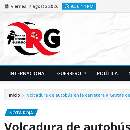
Saltar
viernes, 7 agosto 2026
9:56:16 PM
al
contenido
INTERNACIONAL
GUERRERO
POLÍTICA
Inicio
Volcadura de autobús en la carretera a Grutas d
NOTA ROJA
Volcadura de autobús 