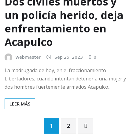
Dos civiles muertos y
un policía herido, deja
enfrentamiento en
Acapulco
webmaster
Sep 25, 2023
0
La madrugada de hoy, en el fraccionamiento
Libertadores, cuando intentan detener a una mujer y
dos hombres fuertemente armados Acapulco…
LEER MÁS
Paginación
1
2