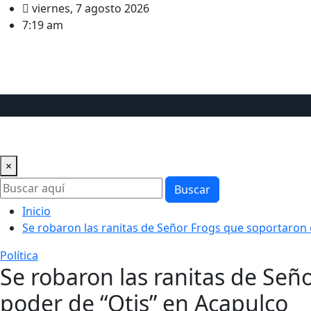
Saltar
viernes, 7 agosto 2026
al
7:19 am
contenido
Internacional
Guerrero
Política
Nota Roja
Legislatu
×
Buscar
Inicio
Se robaron las ranitas de Señor Frogs que soportaron 
Política
Se robaron las ranitas de Señ
poder de “Otis” en Acapulco