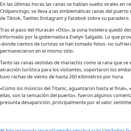
En las últimas horas las ranas se habían vuelto virales en
Chilpancingo, se lleva a las emblemáticas ranas del puerto
de Tiktok, Twitter, Instagram y Facebok sobre su paradero.
Tras el paso del Huracán «Otis», la zona hotelera quedó de
informado por la gobernadora Evelyn Salgado. Lo que provoc
-donde cientos de turistas se han tomado fotos- no sufrier
permanecieron en el mismo sitio.
Tanto las ranas vestidas de mariachis como la rana que s
atracción turística para los visitantes, soportaron los em
tuvo rachas de viento de hasta 260 kilómetros por hora.
«Como los músicos del Titanic, aguantaron hasta el final»,
ellas, son la sensación del puerto», fueron algunos coment
presunta desaparición, principalmente por el valor sentiment
#Chilpancingo
Acapulco
Damnificados
huracán Otis
Señor Fr