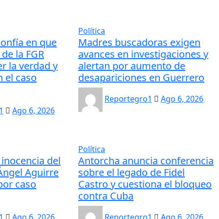
Política
confía en que
Madres buscadoras exigen
 de la FGR
avances en investigaciones y
er la verdad y
alertan por aumento de
n el caso
desapariciones en Guerrero
Reportegro1
Ago 6, 2026
1
Ago 6, 2026
Política
 inocencia del
Antorcha anuncia conferencia
ngel Aguirre
sobre el legado de Fidel
por caso
Castro y cuestiona el bloqueo
contra Cuba
1
Ago 6, 2026
Reportegro1
Ago 6, 2026