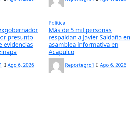
Política
 exgobernador
Más de 5 mil personas
por presunto
respaldan a Javier Saldaña en
e evidencias
asamblea informativa en
zinapa
Acapulco
1
Ago 6, 2026
Reportegro1
Ago 6, 2026