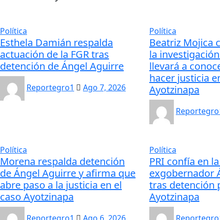
Política
Política
Esthela Damián respalda
Beatriz Mojica 
actuación de la FGR tras
la investigación
detención de Ángel Aguirre
llevará a conoc
hacer justicia e
Reportegro1
Ago 7, 2026
Ayotzinapa
Reportegro
Política
Política
Morena respalda detención
PRI confía en la
de Ángel Aguirre y afirma que
exgobernador Á
abre paso a la justicia en el
tras detención 
caso Ayotzinapa
Ayotzinapa
Reportegro1
Ago 6, 2026
Reportegro