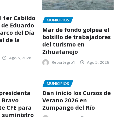
l 1er Cabildo
MUNICIPIOS
6 de Eduardo
Mar de fondo golpea el
arco del Día
bolsillo de trabajadores
l de la
del turismo en
Zihuatanejo
Ago 6, 2026
Reportegro1
Ago 5, 2026
MUNICIPIOS
 presidenta
Dan inicio los Cursos de
s Bravo
Verano 2026 en
te CFE para
Zumpango del Río
l suministro