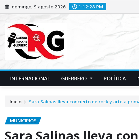
Saltar
domingo, 9 agosto 2026
1:12:29 PM
al
contenido
INTERNACIONAL
GUERRERO
POLÍTICA
Inicio
Sara Salinas lleva concierto de rock y arte a pr
MUNICIPIOS
Sara Salinas lleva con