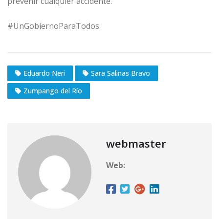
prevenir cualquier accidente.
#UnGobiernoParaTodos
Eduardo Neri
Sara Salinas Bravo
Zumpango del Río
webmaster
Web: