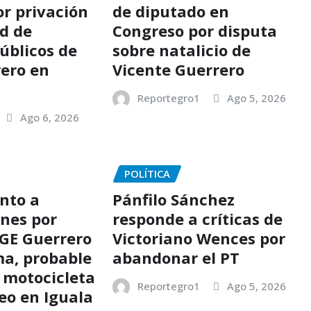
r privación
de diputado en
ad de
Congreso por disputa
úblicos de
sobre natalicio de
rero en
Vicente Guerrero
Reportegro1
Ago 5, 2026
Ago 6, 2026
POLÍTICA
nto a
Pánfilo Sánchez
ones por
responde a críticas de
FGE Guerrero
Victoriano Wences por
a, probable
abandonar el PT
 motocicleta
Reportegro1
Ago 5, 2026
eo en Iguala