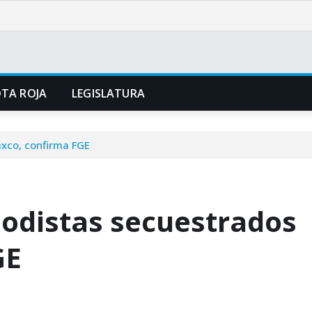
TA ROJA
LEGISLATURA
axco, confirma FGE
riodistas secuestrados
GE