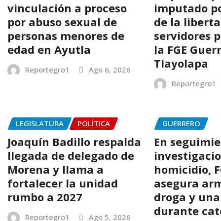
vinculación a proceso
imputado po
por abuso sexual de
de la libert
personas menores de
servidores p
edad en Ayutla
la FGE Guer
Tlayolapa
Reportegro1
Ago 6, 2026
Reportegro1
LEGISLATURA
POLÍTICA
GUERRERO
Joaquín Badillo respalda
En seguimie
llegada de delegado de
investigaci
Morena y llama a
homicidio, 
fortalecer la unidad
asegura arm
rumbo a 2027
droga y una
durante cat
Reportegro1
Ago 5, 2026