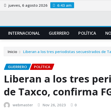
Saltar
jueves, 6 agosto 2026
6:43 am
al
contenido
INTERNACIONAL
GUERRERO
POLÍTICA
NO
Inicio
Liberan a los tres periodistas secuestrados de T
GUERRERO
POLÍTICA
Liberan a los tres pe
de Taxco, confirma F
webmaster
Nov 26, 2023
0