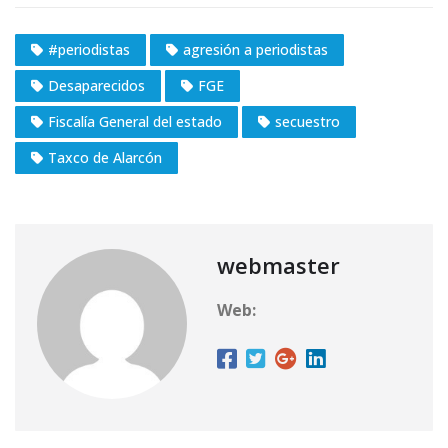
#periodistas
agresión a periodistas
Desaparecidos
FGE
Fiscalía General del estado
secuestro
Taxco de Alarcón
webmaster
Web: