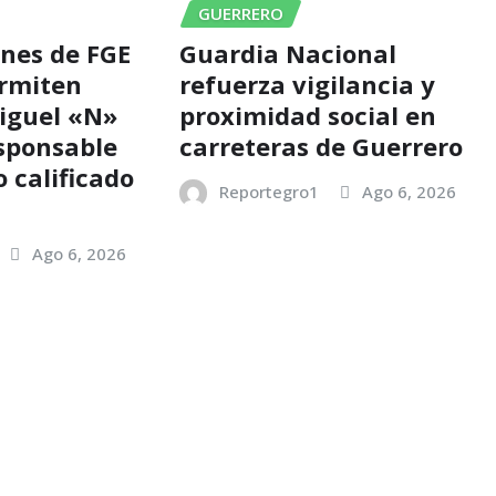
GUERRERO
ones de FGE
Guardia Nacional
ermiten
refuerza vigilancia y
iguel «N»
proximidad social en
sponsable
carreteras de Guerrero
 calificado
Reportegro1
Ago 6, 2026
o
Ago 6, 2026