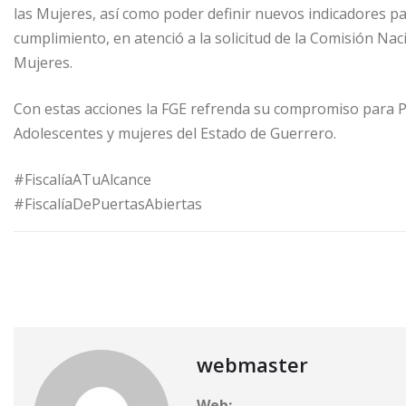
las Mujeres, así como poder definir nuevos indicadores 
cumplimiento, en atenció a la solicitud de la Comisión Naci
Mujeres.
Con estas acciones la FGE refrenda su compromiso para Pre
Adolescentes y mujeres del Estado de Guerrero.
#FiscalíaATuAlcance
#FiscalíaDePuertasAbiertas
FGE
Fiscalía General del estado
Sandra Luz Vald
webmaster
Web: