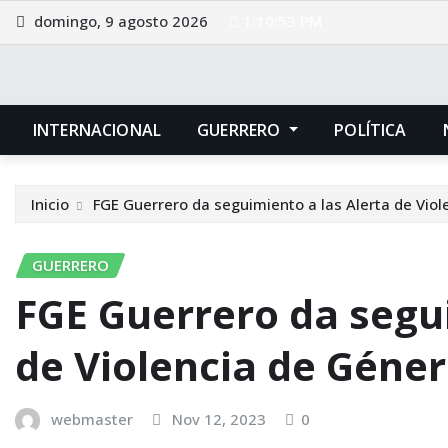
Saltar
domingo, 9 agosto 2026
1:10:54 PM
al
contenido
INTERNACIONAL
GUERRERO
POLÍTICA
Inicio
FGE Guerrero da seguimiento a las Alerta de Viol
GUERRERO
FGE Guerrero da segui
de Violencia de Géner
webmaster
Nov 12, 2023
0