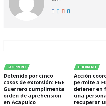
RELATED STORY
GUERRERO
GUERRERO
Detenido por cinco
Acción coor
casos de extorsión: FGE
permite a F
Guerrero cumplimenta
detener en 
orden de aprehensión
una persona
en Acapulco
recuperar u