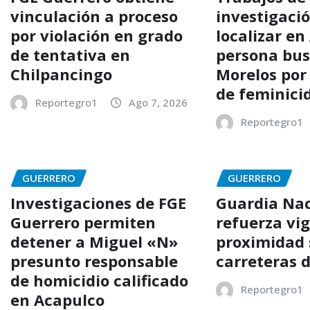
vinculación a proceso
investigaci
por violación en grado
localizar en
de tentativa en
persona bu
Chilpancingo
Morelos por
de feminici
Reportegro1
Ago 7, 2026
Reportegro1
GUERRERO
GUERRERO
Investigaciones de FGE
Guardia Nac
Guerrero permiten
refuerza vig
detener a Miguel «N»
proximidad 
presunto responsable
carreteras 
de homicidio calificado
Reportegro1
en Acapulco