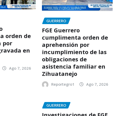
GUERRERO
o
FGE Guerrero
a orden de
cumplimenta orden de
 por
aprehensión por
gravada en
incumplimiento de las
o
obligaciones de
asistencia familiar en
Ago 7, 2026
Zihuatanejo
Reportegro1
Ago 7, 2026
GUERRERO
Investigaciones de FGE