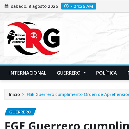
Saltar
sábado, 8 agosto 2026
7:24:26 AM
al
contenido
INTERNACIONAL
GUERRERO
POLÍTICA
Inicio
FGE Guerrero cumplimentó Orden de Aprehensión
GUERRERO
FGE Guerrero cumpli