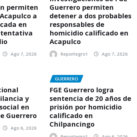
ón permiten
Guerrero permiten
 Acapulco a
detener a dos probables
scada en
responsables de
 tentativa
homicidio calificado en
dio
Acapulco
Ago 7, 2026
Reportegro1
Ago 7, 2026
GUERRERO
ional
FGE Guerrero logra
ilancia y
sentencia de 20 años de
social en
prisión por homicidio
de Guerrero
calificado en
Chilpancingo
Ago 6, 2026
Reportegro1
Ago 6, 2026