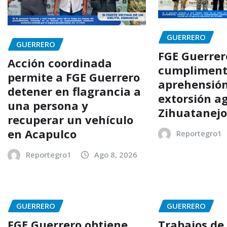
GUERRERO
GUERRERO
FGE Guerrer
Acción coordinada
cumpliment
permite a FGE Guerrero
aprehensión
detener en flagrancia a
extorsión a
una persona y
Zihuatanej
recuperar un vehículo
en Acapulco
Reportegro1
Reportegro1
Ago 8, 2026
GUERRERO
GUERRERO
FGE Guerrero obtiene
Trabajos de