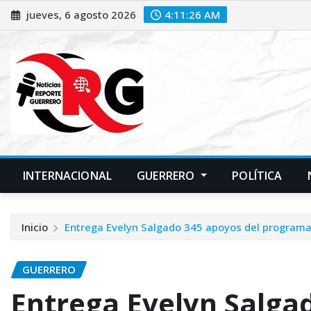
Saltar
jueves, 6 agosto 2026
4:11:27 AM
al
contenido
INTERNACIONAL
GUERRERO
POLÍTICA
Inicio
Entrega Evelyn Salgado 345 apoyos del programa
GUERRERO
Entrega Evelyn Salga