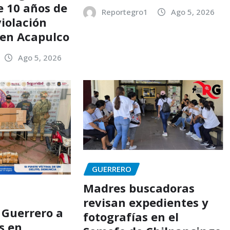
e 10 años de
Reportegro1
Ago 5, 2026
violación
en Acapulco
Ago 5, 2026
GUERRERO
Madres buscadoras
revisan expedientes y
 Guerrero a
fotografías en el
s en