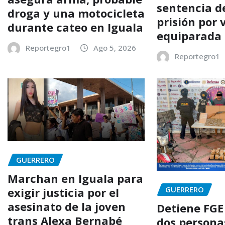
sentencia d
droga y una motocicleta
prisión por 
durante cateo en Iguala
equiparada 
Reportegro1
Ago 5, 2026
Reportegro1
GUERRERO
Marchan en Iguala para
GUERRERO
exigir justicia por el
asesinato de la joven
Detiene FGE
trans Alexa Bernabé
dos persona