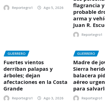
flagrancia 
Reportegro1
Ago 5, 2026
probable dr
arma y vehí
Juan R. Esc
Reportegro1
GUERRERO
GUERRERO
Fuertes vientos
Madre de jo
derriban palapas y
Sierra herid
árboles; dejan
balacera pi
afectaciones en la Costa
aéreo urgen
Grande
para salvarl
Reportegro1
Ago 3, 2026
Reportegro1