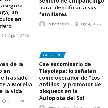
Semefo de Chilpancingo
y asegura
para identificar a sus
oga, un
familiares
culos en
Reportegro1
Ago 4, 2026
udero
Ago 4, 2026
GUERRERO
ven de la
Cae excomisario de
o en
Tlayolapa; lo señalan
de traslado
como operador de “Los
te a Morelia
Ardillos” y promotor de
e la vida
bloqueos en la
Autopista del Sol
Jul 31, 2026
Reportegro1
Jul 30, 2026