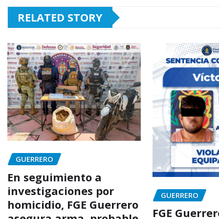
RELATED STORY
GUERRERO
En seguimiento a
investigaciones por
GUERRERO
homicidio, FGE Guerrero
FGE Guerrer
asegura arma, probable