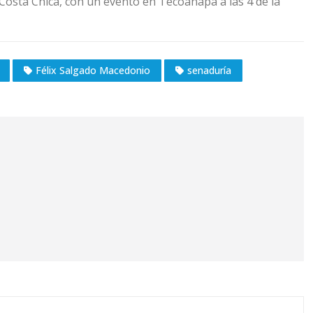
osta Chica, con un evento en Tecoanapa a las 4 de la
Félix Salgado Macedonio
senaduría