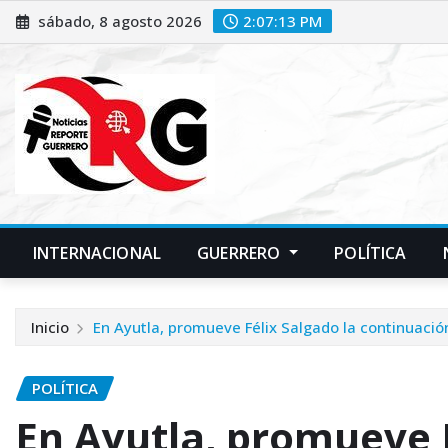
Saltar
sábado, 8 agosto 2026
2:07:14 PM
al
contenido
INTERNACIONAL
GUERRERO
POLÍTICA
Inicio
En Ayutla, promueve Félix Salgado la continuació
POLÍTICA
En Ayutla, promueve F