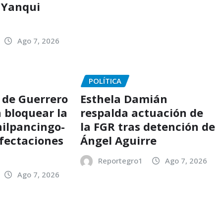
 Yanqui
Ago 7, 2026
POLÍTICA
 de Guerrero
Esthela Damián
 bloquear la
respalda actuación de
hilpancingo-
la FGR tras detención de
afectaciones
Ángel Aguirre
Reportegro1
Ago 7, 2026
Ago 7, 2026