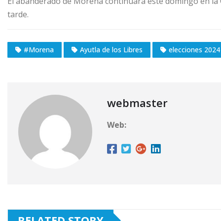
El abanderado de Morena continuará este domingo en la C
tarde.
#Morena
Ayutla de los Libres
elecciones 2024
webmaster
Web:
RELATED STORY