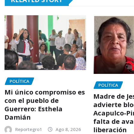
POLÍTICA
POLÍTICA
Mi único compromiso es
Madre de Je
con el pueblo de
advierte bl
Guerrero: Esthela
Acapulco-Pi
Damián
falta de av
liberación
Reportegro1
Ago 8, 2026