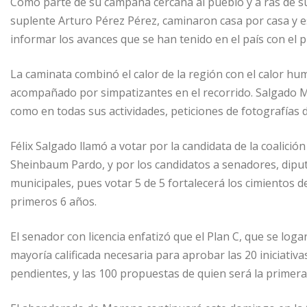
Como parte de su campaña cercana al pueblo y a ras de s
suplente Arturo Pérez Pérez, caminaron casa por casa y es
informar los avances que se han tenido en el país con el
La caminata combinó el calor de la región con el calor hum
acompañado por simpatizantes en el recorrido. Salgado Ma
como en todas sus actividades, peticiones de fotografías 
Félix Salgado llamó a votar por la candidata de la coali
Sheinbaum Pardo, y por los candidatos a senadores, diput
municipales, pues votar 5 de 5 fortalecerá los cimientos 
primeros 6 años.
El senador con licencia enfatizó que el Plan C, que se logar
mayoría calificada necesaria para aprobar las 20 iniciati
pendientes, y las 100 propuestas de quien será la primera