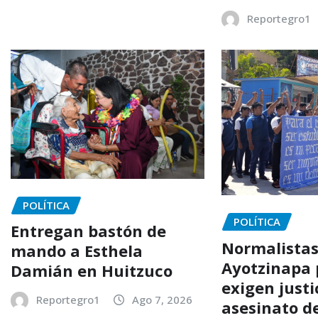
Reportegro1
POLÍTICA
POLÍTICA
Entregan bastón de
Normalistas
mando a Esthela
Ayotzinapa 
Damián en Huitzuco
exigen justi
Reportegro1
Ago 7, 2026
asesinato d