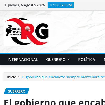
Saltar
jueves, 6 agosto 2026
9:23:21 PM
al
contenido
INTERNACIONAL
GUERRERO
POLÍTICA
Inicio
El gobierno que encabezo siempre mantendrá resp
GUERRERO
El gobierno que enca