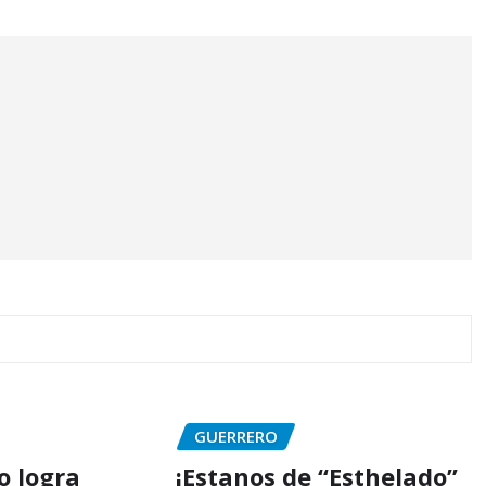
GUERRERO
o logra
¡Estanos de “Esthelado”