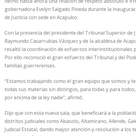
hecho hasta ahora una relación de respeto absoluto e irre
gobernadora Evelyn Salgado Pineda durante la inauguració
de Justicia con sede en Acapulco.
Con la presencia del presidente del Tribunal Superior de J
Raymundo Casarrubias Vázquez y de la alcaldesa de Acapulc
resaltó la coordinación de esfuerzos interinstitucionales
Por ello reconoció el gran esfuerzo del Tribunal y del Pod
familias guerrerenses.
“Estamos trabajando como el gran equipo que somos y tene
todas sus materias sin distingos, para todas y para todos
por encima de la ley nadie”, afirmó.
Dijo que con esta nueva sala, que beneficiará a la poblaci
distritos judiciales como Abasolo, Altamirano, Allende, G
Judicial Estatal, dando mayor atención y resolución a lo