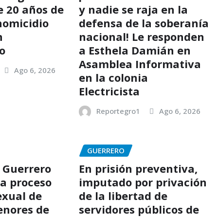
e 20 años de
y nadie se raja en la
homicidio
defensa de la soberanía
n
nacional! Le responden
o
a Esthela Damián en
Asamblea Informativa
Ago 6, 2026
en la colonia
Electricista
Reportegro1
Ago 6, 2026
GUERRERO
 Guerrero
En prisión preventiva,
 a proceso
imputado por privación
exual de
de la libertad de
enores de
servidores públicos de