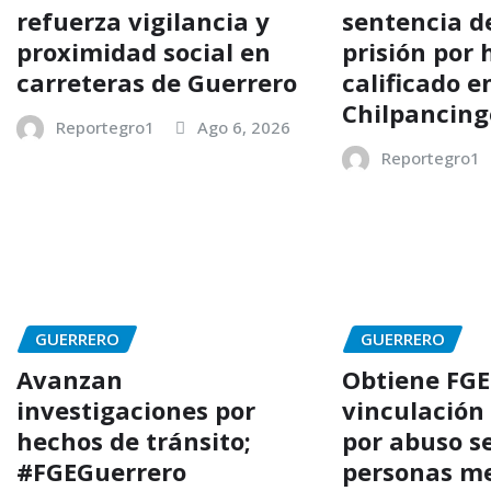
refuerza vigilancia y
sentencia d
proximidad social en
prisión por 
carreteras de Guerrero
calificado e
Chilpancing
Reportegro1
Ago 6, 2026
Reportegro1
GUERRERO
GUERRERO
Avanzan
Obtiene FGE
investigaciones por
vinculación
hechos de tránsito;
por abuso s
#FGEGuerrero
personas m