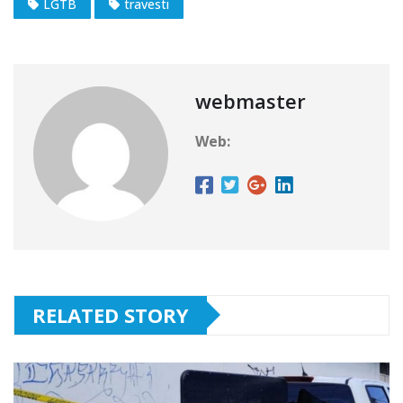
LGTB
travesti
webmaster
Web:
RELATED STORY