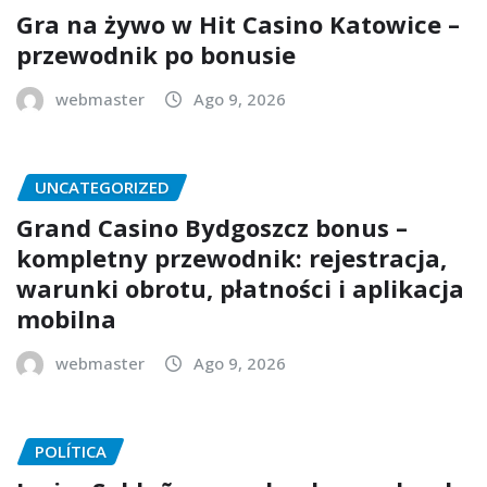
Gra na żywo w Hit Casino Katowice –
przewodnik po bonusie
webmaster
Ago 9, 2026
UNCATEGORIZED
Grand Casino Bydgoszcz bonus –
kompletny przewodnik: rejestracja,
warunki obrotu, płatności i aplikacja
mobilna
webmaster
Ago 9, 2026
POLÍTICA