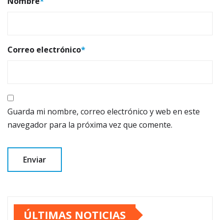
Nombre
*
Correo electrónico
*
Guarda mi nombre, correo electrónico y web en este
navegador para la próxima vez que comente.
ÚLTIMAS NOTICIAS