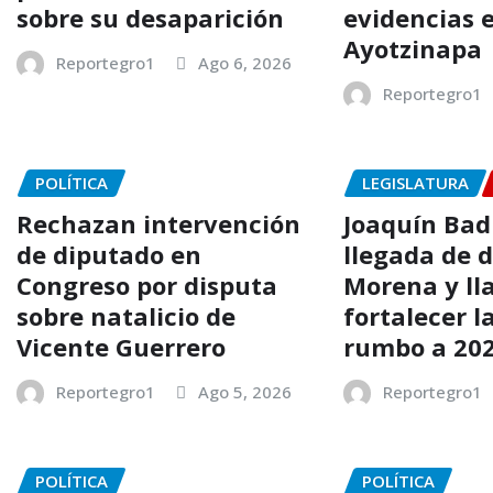
sobre su desaparición
evidencias e
Ayotzinapa
Reportegro1
Ago 6, 2026
Reportegro1
POLÍTICA
LEGISLATURA
Rechazan intervención
Joaquín Badi
de diputado en
llegada de 
Congreso por disputa
Morena y ll
sobre natalicio de
fortalecer l
Vicente Guerrero
rumbo a 20
Reportegro1
Ago 5, 2026
Reportegro1
POLÍTICA
POLÍTICA