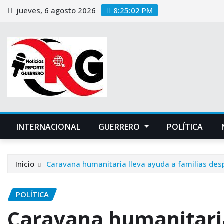
Saltar
jueves, 6 agosto 2026
8:25:03 PM
al
contenido
INTERNACIONAL
GUERRERO
POLÍTICA
Inicio
Caravana humanitaria lleva ayuda a familias desp
POLÍTICA
Caravana humanitaria