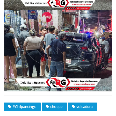
#Chilpancingo
choque
volcadura