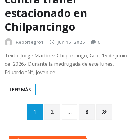
estacionado en
Chilpancingo
Reportegro1
Jun 15, 2026
0
Texto: Jorge Martínez Chilpancingo, Gro., 15 de junio
del 2026.- Durante la madrugada de este lunes,
Eduardo “N”, joven de…
LEER MÁS
Paginación
1
2
…
8
de