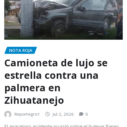
NOTA ROJA
Camioneta de lujo se
estrella contra una
palmera en
Zihuatanejo
Reportegro1
Jul 2, 2026
0
El aparatoso accidente ocurrió sobre el bulevar Paseo